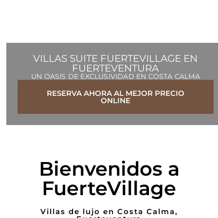
VILLAS SUITE FUERTEVILLAGE EN
FUERTEVENTURA
UN OASIS DE EXCLUSIVIDAD EN COSTA CALMA
RESERVA AHORA AL MEJOR PRECIO
“Confort
“Excelente
“Valora la
“Anti
ONLINE
privacidad”
y relax”
clima,
Estrés.
todo el
Aguas
cristalinas
año”
Reserve
y playas
hoy mismo
Bienvenidos a
sin
masificar”
FuerteVillage
Villas de lujo en Costa Calma,