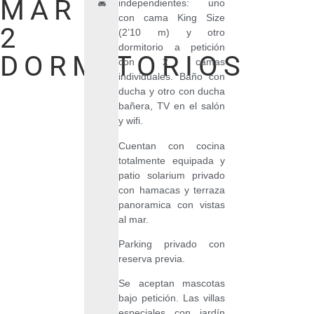
MAR
independientes: uno
con cama King Size
2
(2’10 m) y otro
dormitorio a petición
DORMITORIOS
con 2 camas
individuales. Baño con
ducha y otro con ducha
bañera, TV en el salón
y wifi.
Cuentan con cocina
totalmente equipada y
patio solarium privado
con hamacas y terraza
panoramica con vistas
al mar.
Parking privado con
reserva previa.
Se aceptan mascotas
bajo petición. Las villas
especiales con jardín