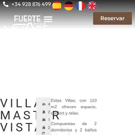
+34 928 876 499
Reservar
Reservar
Costa Calma
VILLA
Estas Villas, con 110
4
m2 ofrecen espacio,
MASTER
2
confort y relax.
1
VISTA
Compuestas de 2
2
dormitorios y 2 baños