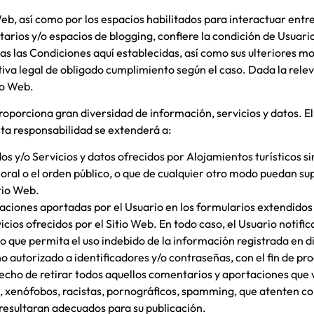
Web,
así como por los espacios habilitados para interactuar entre 
arios y/o espacios de blogging,
confiere la condición de Usuario
das las Condiciones aquí establecidas, así como sus ulteriores mod
va legal de obligado cumplimiento según el caso. Dada la relev
tio Web.
roporciona gran diversidad de información, servicios y datos. E
sta responsabilidad se extenderá a:
os y/o Servicios y datos ofrecidos por
Alojamientos turísticos
si
moral o el orden público, o que de cualquier otro modo puedan su
tio Web.
rmaciones aportadas por el Usuario en los formularios extendido
icios ofrecidos por el Sitio Web. En todo caso, el Usuario notif
 que permita el uso indebido de la información registrada en d
o no autorizado a identificadores y/o contraseñas, con el fin de 
echo de retirar todos aquellos comentarios y aportaciones que vu
, xenófobos, racistas, pornográficos, spamming, que atenten cont
no resultaran adecuados para su publicación.