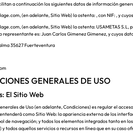
acilitan a continuación los siguientes datos de información genera
llage.com
, (en adelante, Sitio Web) la ostenta:
, con NIF:
, y cuyo
llage.com
, (en adelante, Sitio Web) la ostenta:
USAMETAS S.L
, 
yo representante es:
Juan Carlos Gimenez Gimenez
, y cuyos dat
Calma 35627 Fuerteventura
com
DICIONES GENERALES DE USO
s: El Sitio Web
nerales de Uso (en adelante, Condiciones) es regular el acceso y 
entenderá como Sitio Web: la apariencia externa de los interfa
ol de navegación; y todos los elementos integrados tanto en los
y todos aquellos servicios o recursos en línea que en su caso of